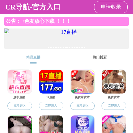
草榴社区
一粒沙中看世界——从诺贝尔奖看半导体与集成
电路的发展
2025-05-14 14:09
草榴社区
(浏览：
{"errcode":-2,"errmsg":"javax.servlet.ServletException: 鏃犳晥鐨勮
姹?}